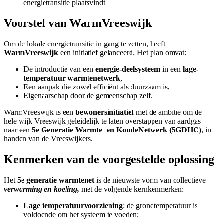
energietransitie plaatsvindt
Voorstel van WarmVreeswijk
Om de lokale energietransitie in gang te zetten, heeft
WarmVreeswijk
een initiatief gelanceerd. Het plan omvat:
De introductie van een
energie-deelsysteem
in een
lage-
temperatuur warmtenetwerk
,
Een aanpak die zowel efficiënt als duurzaam is,
Eigenaarschap door de gemeenschap zelf.
WarmVreeswijk is een
bewonersinitiatief
met de ambitie om de
hele wijk Vreeswijk geleidelijk te laten overstappen van aardgas
naar een
5e Generatie Warmte- en KoudeNetwerk (5GDHC)
, in
handen van de Vreeswijkers.
Kenmerken van de voorgestelde oplossing
Het
5e generatie warmtenet
is de nieuwste vorm van collectieve
verwarming en koeling,
met de volgende kernkenmerken:
Lage temperatuurvoorziening
: de grondtemperatuur is
voldoende om het systeem te voeden;