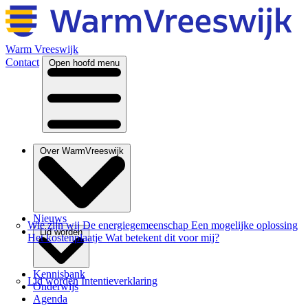
Warm Vreeswijk
Contact
Open hoofd menu
Over WarmVreeswijk
Nieuws
Wie zijn wij
De energiegemeenschap
Een mogelijke oplossing
Lid worden
Het kostenplaatje
Wat betekent dit voor mij?
Kennisbank
Lid worden
Intentieverklaring
Onderwijs
Agenda