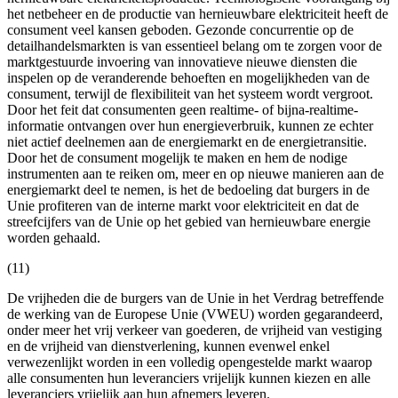
het netbeheer en de productie van hernieuwbare elektriciteit heeft de
consument veel kansen geboden. Gezonde concurrentie op de
detailhandelsmarkten is van essentieel belang om te zorgen voor de
marktgestuurde invoering van innovatieve nieuwe diensten die
inspelen op de veranderende behoeften en mogelijkheden van de
consument, terwijl de flexibiliteit van het systeem wordt vergroot.
Door het feit dat consumenten geen realtime- of bijna-realtime-
informatie ontvangen over hun energieverbruik, kunnen ze echter
niet actief deelnemen aan de energiemarkt en de energietransitie.
Door het de consument mogelijk te maken en hem de nodige
instrumenten aan te reiken om, meer en op nieuwe manieren aan de
energiemarkt deel te nemen, is het de bedoeling dat burgers in de
Unie profiteren van de interne markt voor elektriciteit en dat de
streefcijfers van de Unie op het gebied van hernieuwbare energie
worden gehaald.
(11)
De vrijheden die de burgers van de Unie in het Verdrag betreffende
de werking van de Europese Unie (VWEU) worden gegarandeerd,
onder meer het vrij verkeer van goederen, de vrijheid van vestiging
en de vrijheid van dienstverlening, kunnen evenwel enkel
verwezenlijkt worden in een volledig opengestelde markt waarop
alle consumenten hun leveranciers vrijelijk kunnen kiezen en alle
leveranciers vrijelijk aan hun afnemers leveren.