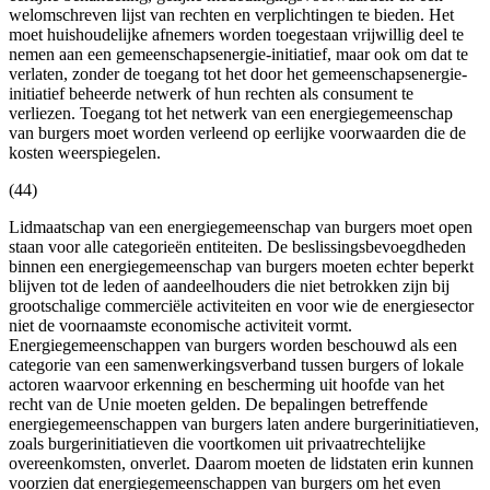
welomschreven lijst van rechten en verplichtingen te bieden. Het
moet huishoudelijke afnemers worden toegestaan vrijwillig deel te
nemen aan een gemeenschapsenergie-initiatief, maar ook om dat te
verlaten, zonder de toegang tot het door het gemeenschapsenergie-
initiatief beheerde netwerk of hun rechten als consument te
verliezen. Toegang tot het netwerk van een energiegemeenschap
van burgers moet worden verleend op eerlijke voorwaarden die de
kosten weerspiegelen.
(44)
Lidmaatschap van een energiegemeenschap van burgers moet open
staan voor alle categorieën entiteiten. De beslissingsbevoegdheden
binnen een energiegemeenschap van burgers moeten echter beperkt
blijven tot de leden of aandeelhouders die niet betrokken zijn bij
grootschalige commerciële activiteiten en voor wie de energiesector
niet de voornaamste economische activiteit vormt.
Energiegemeenschappen van burgers worden beschouwd als een
categorie van een samenwerkingsverband tussen burgers of lokale
actoren waarvoor erkenning en bescherming uit hoofde van het
recht van de Unie moeten gelden. De bepalingen betreffende
energiegemeenschappen van burgers laten andere burgerinitiatieven,
zoals burgerinitiatieven die voortkomen uit privaatrechtelijke
overeenkomsten, onverlet. Daarom moeten de lidstaten erin kunnen
voorzien dat energiegemeenschappen van burgers om het even