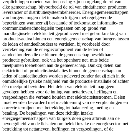
verplichtingen moeten van toepassing zijn naargelang de rol van
elke gemeenschap, bijvoorbeeld de rol van eindafnemer, producent,
leverancier of distributiesysteembeheerder. Energiegemeenschappen
van burgers mogen niet te maken krijgen met regelgevende
beperkingen wanneer zij bestaande of toekomstige informatie- en
communicatietechnologieën toepassen om op grond van
marktbeginselen elektriciteit geproduceerd met gebruikmaking van
productie-activa binnen een energiegemeenschap van burgers tussen
de leden of aandeelhouders te verdelen, bijvoorbeeld door
verrekening van de energiecomponent van de leden of
aandeelhouders die de binnen de gemeenschap beschikbare
productie gebruiken, ook via het openbare net, mits beide
meetpunten toebehoren aan de gemeenschap. Dankzij delen kan
elektriciteit uit productie-installaties binnen de gemeenschap aan
leden of aandeelhouders worden geleverd zonder dat zij zich in de
onmiddellijke fysieke nabijheid van de productie-installatie of achter
één meetpunt bevinden. Het delen van elektriciteit mag geen
gevolgen hebben voor de inning van nettarieven, heffingen en
vergoedingen die verband houden met elektriciteitsstromen. Delen
moet worden bevorderd met inachtneming van de verplichtingen en
correcte termijnen met betrekking tot balancering, meting en
betaling. De bepalingen van deze richtlijn inzake
energiegemeenschappen van burgers doen geen afbreuk aan de
bevoegdheid van de lidstaten om beleid inzake de energiesector met
betrekking tot nettarieven, heffingen en vergoedingen, of de