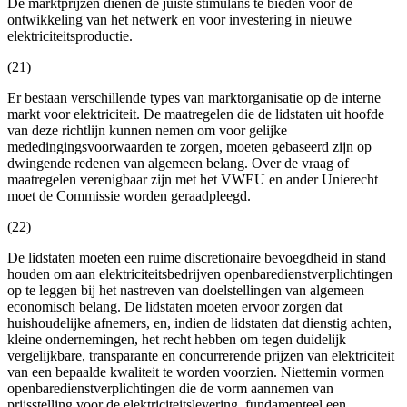
De marktprijzen dienen de juiste stimulans te bieden voor de
ontwikkeling van het netwerk en voor investering in nieuwe
elektriciteitsproductie.
(21)
Er bestaan verschillende types van marktorganisatie op de interne
markt voor elektriciteit. De maatregelen die de lidstaten uit hoofde
van deze richtlijn kunnen nemen om voor gelijke
mededingingsvoorwaarden te zorgen, moeten gebaseerd zijn op
dwingende redenen van algemeen belang. Over de vraag of
maatregelen verenigbaar zijn met het VWEU en ander Unierecht
moet de Commissie worden geraadpleegd.
(22)
De lidstaten moeten een ruime discretionaire bevoegdheid in stand
houden om aan elektriciteitsbedrijven openbaredienstverplichtingen
op te leggen bij het nastreven van doelstellingen van algemeen
economisch belang. De lidstaten moeten ervoor zorgen dat
huishoudelijke afnemers, en, indien de lidstaten dat dienstig achten,
kleine ondernemingen, het recht hebben om tegen duidelijk
vergelijkbare, transparante en concurrerende prijzen van elektriciteit
van een bepaalde kwaliteit te worden voorzien. Niettemin vormen
openbaredienstverplichtingen die de vorm aannemen van
prijsstelling voor de elektriciteitslevering, fundamenteel een