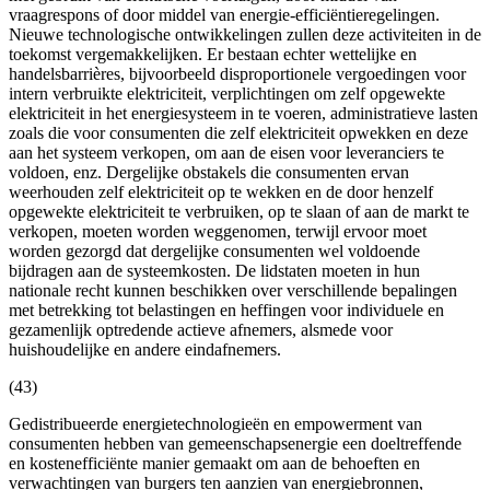
vraagrespons of door middel van energie-efficiëntieregelingen.
Nieuwe technologische ontwikkelingen zullen deze activiteiten in de
toekomst vergemakkelijken. Er bestaan echter wettelijke en
handelsbarrières, bijvoorbeeld disproportionele vergoedingen voor
intern verbruikte elektriciteit, verplichtingen om zelf opgewekte
elektriciteit in het energiesysteem in te voeren, administratieve lasten
zoals die voor consumenten die zelf elektriciteit opwekken en deze
aan het systeem verkopen, om aan de eisen voor leveranciers te
voldoen, enz. Dergelijke obstakels die consumenten ervan
weerhouden zelf elektriciteit op te wekken en de door henzelf
opgewekte elektriciteit te verbruiken, op te slaan of aan de markt te
verkopen, moeten worden weggenomen, terwijl ervoor moet
worden gezorgd dat dergelijke consumenten wel voldoende
bijdragen aan de systeemkosten. De lidstaten moeten in hun
nationale recht kunnen beschikken over verschillende bepalingen
met betrekking tot belastingen en heffingen voor individuele en
gezamenlijk optredende actieve afnemers, alsmede voor
huishoudelijke en andere eindafnemers.
(43)
Gedistribueerde energietechnologieën en empowerment van
consumenten hebben van gemeenschapsenergie een doeltreffende
en kostenefficiënte manier gemaakt om aan de behoeften en
verwachtingen van burgers ten aanzien van energiebronnen,