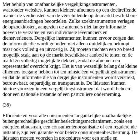
Met behulp van onafhankelijke vergelijkingsinstrumenten,
waaronder websites, kunnen kleinere afnemers op een doeltreffende
manier de verdiensten van de verschillende op de markt beschikbare
energieaanbiedingen beoordelen. Zulke zoekinstrumenten verlagen
de opzoekkosten, aangezien de afnemers niet langer informatie
hoeven te verzamelen van individuele leveranciers en
dienstverleners. Dergelijke instrumenten kunnen ervoor zorgen dat
de informatie die wordt geboden niet alleen duidelijk en beknopt,
maar ook volledig en uitvoerig is. Zij moeten trachten een zo breed
mogelijk scala aan op de markt beschikbaar aanbod te tonen en de
markt zo volledig mogelijk te dekken, zodat de afnemer een
representatief overzicht krijgt. Het is van wezenlijk belang dat kleine
afnemers toegang hebben tot ten minste één vergelijkingsinstrument
en dat de informatie die via dergelijke instrumenten wordt verstrekt,
betrouwbaar, onpartijdig en transparant is. De lidstaten kunnen
hiertoe voorzien in een vergelijkingsinstrument dat wordt beheerd
door een nationale instantie of een particuliere onderneming.
(36)
Efficiënte en voor alle consumenten toegankelijke onafhankelijke
buitengerechtelijke geschillenbeslechtingsmechanismen, zoals een
energieombudsman, een consumentenorganisatie of een regulerende
instantie, zijn een garantie voor betere consumentenbescherming. De
lidstaten moeten voorzien in procedures voor een snelle en