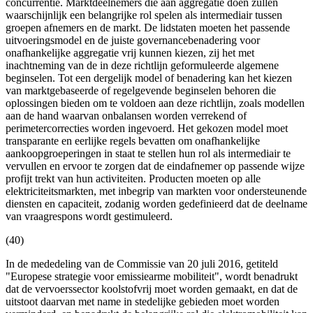
concurrentie. Marktdeelnemers die aan aggregatie doen zullen
waarschijnlijk een belangrijke rol spelen als intermediair tussen
groepen afnemers en de markt. De lidstaten moeten het passende
uitvoeringsmodel en de juiste governancebenadering voor
onafhankelijke aggregatie vrij kunnen kiezen, zij het met
inachtneming van de in deze richtlijn geformuleerde algemene
beginselen. Tot een dergelijk model of benadering kan het kiezen
van marktgebaseerde of regelgevende beginselen behoren die
oplossingen bieden om te voldoen aan deze richtlijn, zoals modellen
aan de hand waarvan onbalansen worden verrekend of
perimetercorrecties worden ingevoerd. Het gekozen model moet
transparante en eerlijke regels bevatten om onafhankelijke
aankoopgroeperingen in staat te stellen hun rol als intermediair te
vervullen en ervoor te zorgen dat de eindafnemer op passende wijze
profijt trekt van hun activiteiten. Producten moeten op alle
elektriciteitsmarkten, met inbegrip van markten voor ondersteunende
diensten en capaciteit, zodanig worden gedefinieerd dat de deelname
van vraagrespons wordt gestimuleerd.
(40)
In de mededeling van de Commissie van 20 juli 2016, getiteld
"Europese strategie voor emissiearme mobiliteit", wordt benadrukt
dat de vervoerssector koolstofvrij moet worden gemaakt, en dat de
uitstoot daarvan met name in stedelijke gebieden moet worden