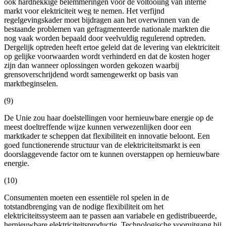
ook hardnekkige belemmeringen voor de voltooiing van interne
markt voor elektriciteit weg te nemen. Het verfijnd
regelgevingskader moet bijdragen aan het overwinnen van de
bestaande problemen van gefragmenteerde nationale markten die
nog vaak worden bepaald door veelvuldig regulerend optreden.
Dergelijk optreden heeft ertoe geleid dat de levering van elektriciteit
op gelijke voorwaarden wordt verhinderd en dat de kosten hoger
zijn dan wanneer oplossingen worden gekozen waarbij
grensoverschrijdend wordt samengewerkt op basis van
marktbeginselen.
(9)
De Unie zou haar doelstellingen voor hernieuwbare energie op de
meest doeltreffende wijze kunnen verwezenlijken door een
marktkader te scheppen dat flexibiliteit en innovatie beloont. Een
goed functionerende structuur van de elektriciteitsmarkt is een
doorslaggevende factor om te kunnen overstappen op hernieuwbare
energie.
(10)
Consumenten moeten een essentiële rol spelen in de
totstandbrenging van de nodige flexibiliteit om het
elektriciteitssysteem aan te passen aan variabele en gedistribueerde,
hernieuwbare elektriciteitsproductie. Technologische vooruitgang bij