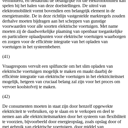
verminderd, en benadrukt de belangrijke rol die elektromobiliteit kan
spelen bij het halen van deze doelstellingen. De uitrol van
elektromobiliteit vormt bovendien een belangrijk element in de
energietransitie. De in deze richtlijn vastgestelde marktregels zouden
derhalve moeten bijdragen aan het scheppen van gunstige
voorwaarden voor alle soorten elektrische voertuigen. Met name
moeten zij de daadwerkelijke plaatsing van openbaar toegankelijke
en particuliere oplaadpunten voor elektrische voertuigen waarborgen
en zorgen voor de efficiënte integratie van het opladen van
voertuigen in het systeembeheer.
(41)
Vraagrespons vervult een spilfunctie om het slim opladen van
elektrische voertuigen mogelijk te maken en maakt daarbij de
efficiënte integratie van elektrische voertuigen in het elektriciteitsnet
mogelijk, hetgeen van cruciaal belang zal zijn voor het proces om
vervoer koolstofvrij te maken.
(42)
De consumenten moeten in staat zijn door henzelf opgewekte
elektriciteit te verbruiken, op te slaan en te verkopen en deel te
nemen aan alle elektriciteitsmarkten door het systeem van flexibiliteit
te voorzien, bijvoorbeeld door energieopslag, zoals opslag door of
met gebruik van elektrische voertuigen, door middel van