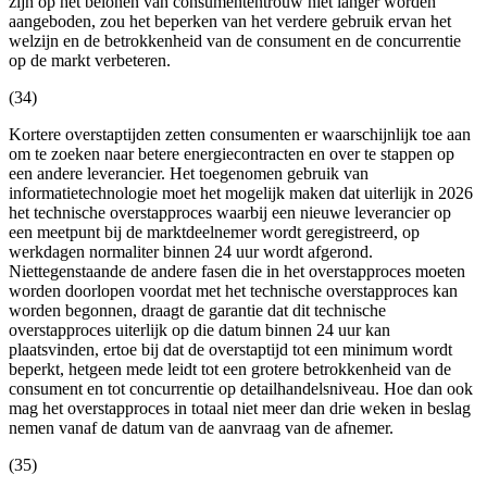
zijn op het belonen van consumententrouw niet langer worden
aangeboden, zou het beperken van het verdere gebruik ervan het
welzijn en de betrokkenheid van de consument en de concurrentie
op de markt verbeteren.
(34)
Kortere overstaptijden zetten consumenten er waarschijnlijk toe aan
om te zoeken naar betere energiecontracten en over te stappen op
een andere leverancier. Het toegenomen gebruik van
informatietechnologie moet het mogelijk maken dat uiterlijk in 2026
het technische overstapproces waarbij een nieuwe leverancier op
een meetpunt bij de marktdeelnemer wordt geregistreerd, op
werkdagen normaliter binnen 24 uur wordt afgerond.
Niettegenstaande de andere fasen die in het overstapproces moeten
worden doorlopen voordat met het technische overstapproces kan
worden begonnen, draagt de garantie dat dit technische
overstapproces uiterlijk op die datum binnen 24 uur kan
plaatsvinden, ertoe bij dat de overstaptijd tot een minimum wordt
beperkt, hetgeen mede leidt tot een grotere betrokkenheid van de
consument en tot concurrentie op detailhandelsniveau. Hoe dan ook
mag het overstapproces in totaal niet meer dan drie weken in beslag
nemen vanaf de datum van de aanvraag van de afnemer.
(35)