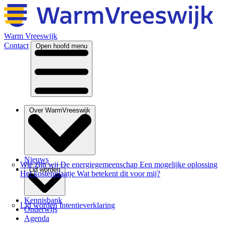
Warm Vreeswijk
Contact
Open hoofd menu
Over WarmVreeswijk
Nieuws
Wie zijn wij
De energiegemeenschap
Een mogelijke oplossing
Lid worden
Het kostenplaatje
Wat betekent dit voor mij?
Kennisbank
Lid worden
Intentieverklaring
Onderwijs
Agenda