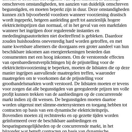
omschreven omstandigheden, ten aanzien van duidelijk omschreven
begunstigden, en moeten beperkt zijn in duur. Deze omstandigheden
kunnen zich bijvoorbeeld voordoen wanneer voorziening drastisch
wordt ingeperkt, hetgeen aanleiding geeft tot aanzienlijk hogere
elektriciteitsprijzen dan normaal, of in het geval van een marktfalen
wanneer het ingrijpen door regulerende instanties en
mededingingsautoriteiten niet doeltreffend is gebleken. Daardoor
zouden huishoudens onevenredig hard worden getroffen, en met
name kwetsbare afnemers die doorgaans een groter aandeel van hun
beschikbare inkomen aan energierekeningen besteden dan
consumenten met een hoog inkomen. Om de verstorende effecten
van openbaredienstverplichtingen bij de prijsstelling voor de
elektriciteitsvoorziening te beperken, moeten de lidstaten die op deze
manier ingrijpen aanvullende maatregelen treffen, waaronder
maatregelen om te voorkomen dat de prijsstelling voor
groothandelsmarkten wordt verstoord. De lidstaten moeten er tevens
voor zorgen dat alle begunstigden van gereguleerde prijzen ten volle
profijt kunnen trekken van de aanbiedingen op de concurrerende
markt indien zij dit wensen. De begunstigden moeten daartoe
worden uitgerust met slimme-metersystemen en toegang hebben tot
contracten op basis van een dynamische elektriciteitsprijs.
Bovendien moeten zij rechtstreeks en op gezette tijden worden
geïnformeerd over de beschikbare aanbiedingen en
besparingsmogelijkheden op de concurrerende markt, in het
bijzonder wat betreft contracten op basis van dynamische