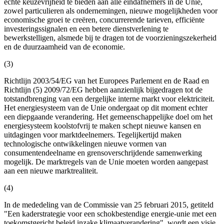
echte keuzevrijheid te bieden aan alle eindafnemers in de Unie,
zowel particulieren als ondernemingen, nieuwe mogelijkheden voor
economische groei te creëren, concurrerende tarieven, efficiënte
investeringssignalen en een betere dienstverlening te
bewerkstelligen, alsmede bij te dragen tot de voorzieningszekerheid
en de duurzaamheid van de economie.
(3)
Richtlijn 2003/54/EG van het Europees Parlement en de Raad en
Richtlijn (5) 2009/72/EG hebben aanzienlijk bijgedragen tot de
totstandbrenging van een dergelijke interne markt voor elektriciteit.
Het energiesysteem van de Unie ondergaat op dit moment echter
een diepgaande verandering. Het gemeenschappelijke doel om het
energiesysteem koolstofvrij te maken schept nieuwe kansen en
uitdagingen voor marktdeelnemers. Tegelijkertijd maken
technologische ontwikkelingen nieuwe vormen van
consumentendeelname en grensoverschrijdende samenwerking
mogelijk. De marktregels van de Unie moeten worden aangepast
aan een nieuwe marktrealiteit.
(4)
In de mededeling van de Commissie van 25 februari 2015, getiteld
"Een kaderstrategie voor een schokbestendige energie-unie met een
toekomstgericht beleid inzake klimaatverandering", wordt een visie