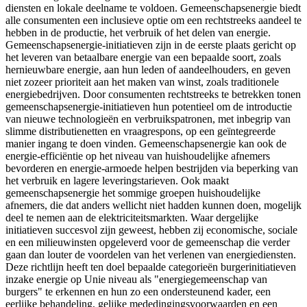
diensten en lokale deelname te voldoen. Gemeenschapsenergie biedt
alle consumenten een inclusieve optie om een rechtstreeks aandeel te
hebben in de productie, het verbruik of het delen van energie.
Gemeenschapsenergie-initiatieven zijn in de eerste plaats gericht op
het leveren van betaalbare energie van een bepaalde soort, zoals
hernieuwbare energie, aan hun leden of aandeelhouders, en geven
niet zozeer prioriteit aan het maken van winst, zoals traditionele
energiebedrijven. Door consumenten rechtstreeks te betrekken tonen
gemeenschapsenergie-initiatieven hun potentieel om de introductie
van nieuwe technologieën en verbruikspatronen, met inbegrip van
slimme distributienetten en vraagrespons, op een geïntegreerde
manier ingang te doen vinden. Gemeenschapsenergie kan ook de
energie-efficiëntie op het niveau van huishoudelijke afnemers
bevorderen en energie-armoede helpen bestrijden via beperking van
het verbruik en lagere leveringstarieven. Ook maakt
gemeenschapsenergie het sommige groepen huishoudelijke
afnemers, die dat anders wellicht niet hadden kunnen doen, mogelijk
deel te nemen aan de elektriciteitsmarkten. Waar dergelijke
initiatieven succesvol zijn geweest, hebben zij economische, sociale
en een milieuwinsten opgeleverd voor de gemeenschap die verder
gaan dan louter de voordelen van het verlenen van energiediensten.
Deze richtlijn heeft ten doel bepaalde categorieën burgerinitiatieven
inzake energie op Unie niveau als "energiegemeenschap van
burgers" te erkennen en hun zo een ondersteunend kader, een
eerlijke behandeling, gelijke mededingingsvoorwaarden en een