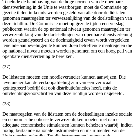
Teneinde de handhaving van de hoge normen van de openbare
dienstverlening in de Unie te waarborgen, moet de Commissie op
gezette tijden in kennis worden gesteld van alle door de lidstaten
genomen maatregelen ter verwezenlijking van de doelstellingen van
deze richtlijn. De Commissie moet op gezette tijden een verslag
publiceren waarin de op nationaal niveau genomen maatregelen ter
verwezenlijking van de doelstellingen van openbare dienstverlening
worden geanalyseerd en de doelmatigheid ervan wordt vergeleken,
teneinde aanbevelingen te kunnen doen betreffende maatregelen die
op nationaal niveau moeten worden genomen om een hoog peil van
openbare dienstverlening te bereiken.
(27)
De lidstaten moeten een noodleverancier kunnen aanwijzen. Die
leverancier kan de verkoopafdeling zijn van een verticaal
geïntegreerd bedrijf dat ook distributiefuncties heeft, mits de
ontvlechtingsvoorschriften van deze richtlijn worden nageleefd.
(28)
De maatregelen van de lidstaten om de doelstellingen inzake sociale
en economische cohesie te verwezenlijken moeten met name
adequate economische stimulansen kunnen behelzen waarbij, indien
nodig, bestaande nationale instrumenten en instrumenten van de
Unie worden gebruikt. Tot die instrumenten kunnen ook