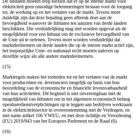
De lidstaten moeten erop toezien dat er op de interne markt voor
elektriciteit geen onnodige belemmeringen bestaan voor de toegang
tot, de werking op en het verlaten van de markt. Tevens moet
duidelijk zijn dat deze bepaling geen afbreuk doet aan de
bevoegdheid waarover de lidstaten ten aanzien van derde landen
beschikken. Die verduidelijking mag niet worden opgevat als de
mogelijkheid voor een lidstaat om de exclusieve bevoegdheid van
de Unie uit te oefenen. Tevens moet worden verduidelijkt dat
marktdeelnemers uit derde landen die op de interne markt actief zijn,
het toepasselijke Unie- en nationaal recht moeten naleven op
dezelfde wijze als alle andere marktdeelnemers.
(15)
Marktregels maken het toetreden tot en het verlaten van de markt
voor producenten en -leveranciers mogelijk op basis van hun
beoordeling van de economische en financiële levensvatbaarheid
van hun activiteiten. Dit beginsel is niet onverenigbaar met de
mogelijkheid van lidstaten om in het algemeen economisch belang
openbaredienstverplichtingen op te leggen aan bedrijven werkzaam
in de elektriciteitssector in overeenstemming met de Verdragen, en
met name artikel 106 VWEU, en met deze richtlijn en Verordening
(EU) 2019/943 van het Europees Parlement en de Raad (6).
(16)