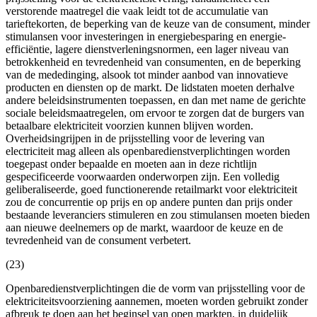
verstorende maatregel die vaak leidt tot de accumulatie van
tarieftekorten, de beperking van de keuze van de consument, minder
stimulansen voor investeringen in energiebesparing en energie-
efficiëntie, lagere dienstverleningsnormen, een lager niveau van
betrokkenheid en tevredenheid van consumenten, en de beperking
van de mededinging, alsook tot minder aanbod van innovatieve
producten en diensten op de markt. De lidstaten moeten derhalve
andere beleidsinstrumenten toepassen, en dan met name de gerichte
sociale beleidsmaatregelen, om ervoor te zorgen dat de burgers van
betaalbare elektriciteit voorzien kunnen blijven worden.
Overheidsingrijpen in de prijsstelling voor de levering van
electriciteit mag alleen als openbaredienstverplichtingen worden
toegepast onder bepaalde en moeten aan in deze richtlijn
gespecificeerde voorwaarden onderworpen zijn. Een volledig
geliberaliseerde, goed functionerende retailmarkt voor elektriciteit
zou de concurrentie op prijs en op andere punten dan prijs onder
bestaande leveranciers stimuleren en zou stimulansen moeten bieden
aan nieuwe deelnemers op de markt, waardoor de keuze en de
tevredenheid van de consument verbetert.
(23)
Openbaredienstverplichtingen die de vorm van prijsstelling voor de
elektriciteitsvoorziening aannemen, moeten worden gebruikt zonder
afbreuk te doen aan het beginsel van open markten, in duidelijk