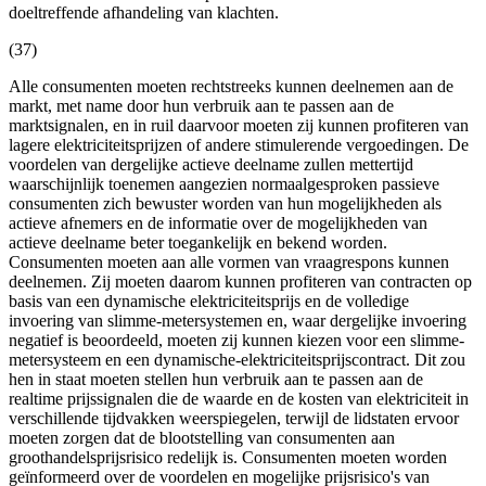
doeltreffende afhandeling van klachten.
(37)
Alle consumenten moeten rechtstreeks kunnen deelnemen aan de
markt, met name door hun verbruik aan te passen aan de
marktsignalen, en in ruil daarvoor moeten zij kunnen profiteren van
lagere elektriciteitsprijzen of andere stimulerende vergoedingen. De
voordelen van dergelijke actieve deelname zullen mettertijd
waarschijnlijk toenemen aangezien normaalgesproken passieve
consumenten zich bewuster worden van hun mogelijkheden als
actieve afnemers en de informatie over de mogelijkheden van
actieve deelname beter toegankelijk en bekend worden.
Consumenten moeten aan alle vormen van vraagrespons kunnen
deelnemen. Zij moeten daarom kunnen profiteren van contracten op
basis van een dynamische elektriciteitsprijs en de volledige
invoering van slimme-metersystemen en, waar dergelijke invoering
negatief is beoordeeld, moeten zij kunnen kiezen voor een slimme-
metersysteem en een dynamische-elektriciteitsprijscontract. Dit zou
hen in staat moeten stellen hun verbruik aan te passen aan de
realtime prijssignalen die de waarde en de kosten van elektriciteit in
verschillende tijdvakken weerspiegelen, terwijl de lidstaten ervoor
moeten zorgen dat de blootstelling van consumenten aan
groothandelsprijsrisico redelijk is. Consumenten moeten worden
geïnformeerd over de voordelen en mogelijke prijsrisico's van