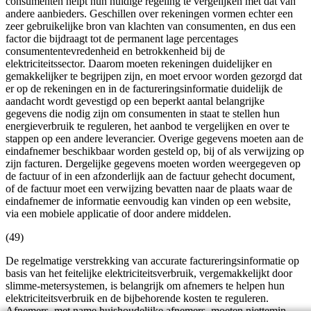
consumenten helpt hun huidige regeling te vergelijken met dat van
andere aanbieders. Geschillen over rekeningen vormen echter een
zeer gebruikelijke bron van klachten van consumenten, en dus een
factor die bijdraagt tot de permanent lage percentages
consumententevredenheid en betrokkenheid bij de
elektriciteitssector. Daarom moeten rekeningen duidelijker en
gemakkelijker te begrijpen zijn, en moet ervoor worden gezorgd dat
er op de rekeningen en in de factureringsinformatie duidelijk de
aandacht wordt gevestigd op een beperkt aantal belangrijke
gegevens die nodig zijn om consumenten in staat te stellen hun
energieverbruik te reguleren, het aanbod te vergelijken en over te
stappen op een andere leverancier. Overige gegevens moeten aan de
eindafnemer beschikbaar worden gesteld op, bij of als verwijzing op
zijn facturen. Dergelijke gegevens moeten worden weergegeven op
de factuur of in een afzonderlijk aan de factuur gehecht document,
of de factuur moet een verwijzing bevatten naar de plaats waar de
eindafnemer de informatie eenvoudig kan vinden op een website,
via een mobiele applicatie of door andere middelen.
(49)
De regelmatige verstrekking van accurate factureringsinformatie op
basis van het feitelijke elektriciteitsverbruik, vergemakkelijkt door
slimme-metersystemen, is belangrijk om afnemers te helpen hun
elektriciteitsverbruik en de bijbehorende kosten te reguleren.
Afnemers, met name huishoudelijke afnemers, moeten niettemin