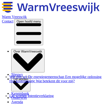
Warm Vreeswijk
Contact
Open hoofd menu
Over WarmVreeswijk
Nieuws
Wie zijn wij
De energiegemeenschap
Een mogelijke oplossing
Lid worden
Het kostenplaatje
Wat betekent dit voor mij?
Kennisbank
Lid worden
Intentieverklaring
Onderwijs
Agenda