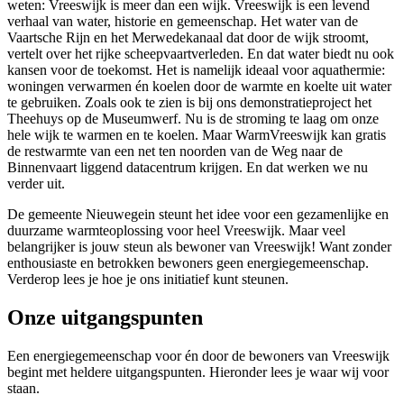
weten: Vreeswijk is meer dan een wijk. Vreeswijk is een levend
verhaal van water, historie en gemeenschap. Het water van de
Vaartsche Rijn en het Merwedekanaal dat door de wijk stroomt,
vertelt over het rijke scheepvaartverleden. En dat water biedt nu ook
kansen voor de toekomst. Het is namelijk ideaal voor aquathermie:
woningen verwarmen én koelen door de warmte en koelte uit water
te gebruiken. Zoals ook te zien is bij ons demonstratieproject het
Theehuys op de Museumwerf. Nu is de stroming te laag om onze
hele wijk te warmen en te koelen. Maar WarmVreeswijk kan gratis
de restwarmte van een net ten noorden van de Weg naar de
Binnenvaart liggend datacentrum krijgen. En dat werken we nu
verder uit.
De gemeente Nieuwegein steunt het idee voor een gezamenlijke en
duurzame warmteoplossing voor heel Vreeswijk. Maar veel
belangrijker is jouw steun als bewoner van Vreeswijk! Want zonder
enthousiaste en betrokken bewoners geen energiegemeenschap.
Verderop lees je hoe je ons initiatief kunt steunen.
Onze uitgangspunten
Een energiegemeenschap voor én door de bewoners van Vreeswijk
begint met heldere uitgangspunten. Hieronder lees je waar wij voor
staan.