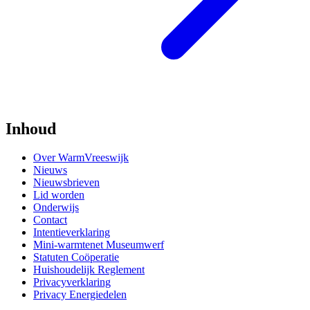
Inhoud
Over WarmVreeswijk
Nieuws
Nieuwsbrieven
Lid worden
Onderwijs
Contact
Intentieverklaring
Mini-warmtenet Museumwerf
Statuten Coöperatie
Huishoudelijk Reglement
Privacyverklaring
Privacy Energiedelen