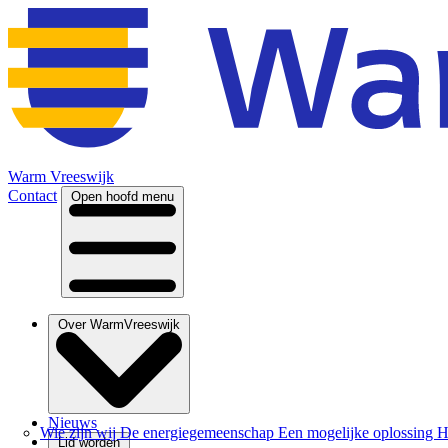
Warm Vreeswijk
Contact
Open hoofd menu
Over WarmVreeswijk
Nieuws
Wie zijn wij
De energiegemeenschap
Een mogelijke oplossing
H
Lid worden