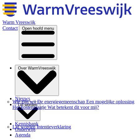
Warm Vreeswijk
Contact
Open hoofd menu
Over WarmVreeswijk
Nieuws
Wie zijn wij
De energiegemeenschap
Een mogelijke oplossing
Lid worden
Het kostenplaatje
Wat betekent dit voor mij?
Kennisbank
Lid worden
Intentieverklaring
Onderwijs
Agenda