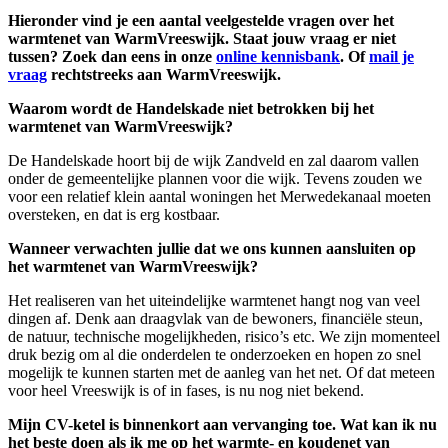
Hieronder vind je een aantal veelgestelde vragen over het
warmtenet van WarmVreeswijk. Staat jouw vraag er niet
tussen? Zoek dan eens in onze
online kennisbank
. Of
mail je
vraag
rechtstreeks aan WarmVreeswijk.
Waarom wordt de Handelskade niet betrokken bij het
warmtenet van WarmVreeswijk?
De Handelskade hoort bij de wijk Zandveld en zal daarom vallen
onder de gemeentelijke plannen voor die wijk. Tevens zouden we
voor een relatief klein aantal woningen het Merwedekanaal moeten
oversteken, en dat is erg kostbaar.
Wanneer verwachten jullie dat we ons kunnen aansluiten op
het warmtenet van WarmVreeswijk?
Het realiseren van het uiteindelijke warmtenet hangt nog van veel
dingen af. Denk aan draagvlak van de bewoners, financiële steun,
de natuur, technische mogelijkheden, risico’s etc. We zijn momenteel
druk bezig om al die onderdelen te onderzoeken en hopen zo snel
mogelijk te kunnen starten met de aanleg van het net. Of dat meteen
voor heel Vreeswijk is of in fases, is nu nog niet bekend.
Mijn CV-ketel is binnenkort aan vervanging toe. Wat kan ik nu
het beste doen als ik me op het warmte- en koudenet van